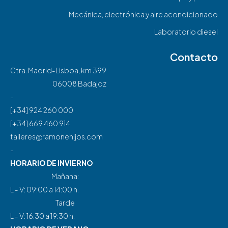
Mecánica, electrónica y aire acondicionado
Laboratorio diesel
Contacto
Ctra. Madrid-Lisboa, km 399
06008 Badajoz
-
[+34] 924 260 000
[+34] 669 460 914
talleres@ramonehijos.com
-
HORARIO DE INVIERNO
Mañana:
L - V: 09:00 a 14:00 h.
Tarde
L - V: 16:30 a 19:30 h.